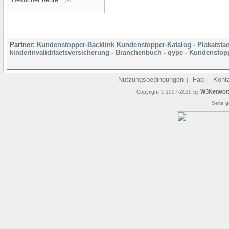
Partner:
Kundenstopper-Backlink
Kundenstopper-Katalog
-
Plakatsta
kinderinvaliditaetsversicherung
-
Branchenbuch
-
qype
-
Kundenstopp
Nutzungsbedingungen
Faq
Kont
|
|
W3Networ
Copyright © 2007-2026 by
Seite g