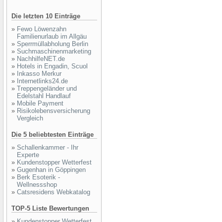
Die letzten 10 Einträge
»
Fewo Löwenzahn
Familienurlaub im Allgäu
»
Sperrmüllabholung Berlin
»
Suchmaschinenmarketing
»
NachhilfeNET.de
»
Hotels in Engadin, Scuol
»
Inkasso Merkur
»
Internetlinks24.de
»
Treppengeländer und
Edelstahl Handlauf
»
Mobile Payment
»
Risikolebensversicherung
Vergleich
Die 5 beliebtesten Einträge
»
Schallenkammer - Ihr
Experte
»
Kundenstopper Wetterfest
»
Gugenhan in Göppingen
»
Berk Esoterik -
Wellnessshop
»
Catsresidens Webkatalog
TOP-5 Liste Bewertungen
»
Kundenstopper Wetterfest