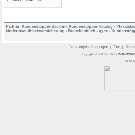
Partner:
Kundenstopper-Backlink
Kundenstopper-Katalog
-
Plakatsta
kinderinvaliditaetsversicherung
-
Branchenbuch
-
qype
-
Kundenstopp
Nutzungsbedingungen
Faq
Kont
|
|
W3Networ
Copyright © 2007-2026 by
Seite g