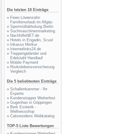
Die letzten 10 Einträge
»
Fewo Löwenzahn
Familienurlaub im Allgäu
»
Sperrmüllabholung Berlin
»
Suchmaschinenmarketing
»
NachhilfeNET.de
»
Hotels in Engadin, Scuol
»
Inkasso Merkur
»
Internetlinks24.de
»
Treppengeländer und
Edelstahl Handlauf
»
Mobile Payment
»
Risikolebensversicherung
Vergleich
Die 5 beliebtesten Einträge
»
Schallenkammer - Ihr
Experte
»
Kundenstopper Wetterfest
»
Gugenhan in Göppingen
»
Berk Esoterik -
Wellnessshop
»
Catsresidens Webkatalog
TOP-5 Liste Bewertungen
»
Kundenstopper Wetterfest