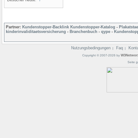
Partner:
Kundenstopper-Backlink
Kundenstopper-Katalog
-
Plakatsta
kinderinvaliditaetsversicherung
-
Branchenbuch
-
qype
-
Kundenstopp
Nutzungsbedingungen
Faq
Kont
|
|
W3Networ
Copyright © 2007-2026 by
Seite g