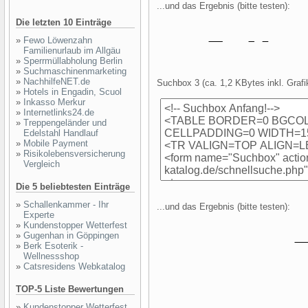
...und das Ergebnis (bitte testen):
Die letzten 10 Einträge
»
Fewo Löwenzahn
Familienurlaub im Allgäu
»
Sperrmüllabholung Berlin
»
Suchmaschinenmarketing
»
NachhilfeNET.de
Suchbox 3 (ca. 1,2 KBytes inkl. Grafik
»
Hotels in Engadin, Scuol
»
Inkasso Merkur
»
Internetlinks24.de
»
Treppengeländer und
Edelstahl Handlauf
»
Mobile Payment
»
Risikolebensversicherung
Vergleich
Die 5 beliebtesten Einträge
»
Schallenkammer - Ihr
...und das Ergebnis (bitte testen):
Experte
»
Kundenstopper Wetterfest
»
Gugenhan in Göppingen
»
Berk Esoterik -
Wellnessshop
»
Catsresidens Webkatalog
TOP-5 Liste Bewertungen
»
Kundenstopper Wetterfest