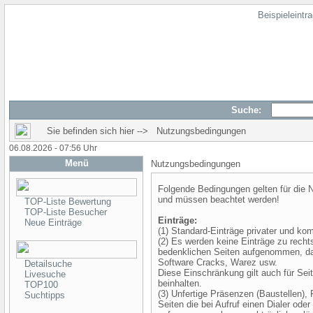
Beispieleintr
Suche:
Sie befinden sich hier --> Nutzungsbedingungen
06.08.2026 - 07:56 Uhr
Menü
Nutzungsbedingungen
Folgende Bedingungen gelten für die
und müssen beachtet werden!
TOP-Liste Bewertung
TOP-Liste Besucher
Einträge:
Neue Einträge
(1) Standard-Einträge privater und ko
(2) Es werden keine Einträge zu rechts
bedenklichen Seiten aufgenommen, dazu
Software Cracks, Warez usw.
Detailsuche
Diese Einschränkung gilt auch für Sei
Livesuche
beinhalten.
TOP100
(3) Unfertige Präsenzen (Baustellen),
Suchtipps
Seiten die bei Aufruf einen Dialer ode