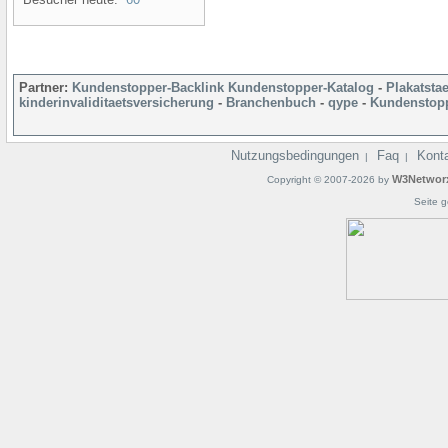
Partner:
Kundenstopper-Backlink
Kundenstopper-Katalog
-
Plakatsta
kinderinvaliditaetsversicherung
-
Branchenbuch
-
qype
-
Kundenstopp
Nutzungsbedingungen
Faq
Kont
|
|
W3Networ
Copyright © 2007-2026 by
Seite g