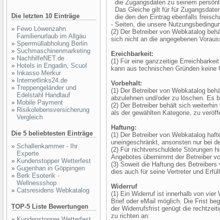
die Zugangsdaten zu seinem persönl
Das Gleiche gilt für für Zugangsdat
Die letzten 10 Einträge
die den den Eintrag ebenfalls freischa
- Seiten, die unsere Nutzungsbedingun
»
Fewo Löwenzahn
(2) Der Betreiber von Webkatalog behäl
Familienurlaub im Allgäu
sich nicht an die angegebenen Voraus
»
Sperrmüllabholung Berlin
»
Suchmaschinenmarketing
Ereichbarkeit:
»
NachhilfeNET.de
(1) Für eine ganzzeitige Erreichbarkei
»
Hotels in Engadin, Scuol
kann aus technischen Gründen keine
»
Inkasso Merkur
»
Internetlinks24.de
Vorbehalt:
»
Treppengeländer und
(1) Der Betreiber von Webkatalog beh
Edelstahl Handlauf
abzulehnen und/oder zu löschen. Es be
»
Mobile Payment
(2) Der Betreiber behält sich weiterhin
»
Risikolebensversicherung
als der gewählten Kategorie, zu veröff
Vergleich
Haftung:
Die 5 beliebtesten Einträge
(1) Der Betreiber von Webkatalog hafte
uneingeschränkt, ansonsten nur bei de
»
Schallenkammer - Ihr
(2) Für nichtverschuldete Störungen h
Experte
Angebotes übernimmt der Betreiber v
»
Kundenstopper Wetterfest
(3) Soweit die Haftung des Betreibers
»
Gugenhan in Göppingen
dies auch für seine Vertreter und Erfül
»
Berk Esoterik -
Wellnessshop
Widerruf
»
Catsresidens Webkatalog
(1) Ein Widerruf ist innerhalb von vi
Brief oder eMail möglich. Die Frist be
TOP-5 Liste Bewertungen
der Widerrufsfrist genügt die rechtzeit
zu richten an:
»
Kundenstopper Wetterfest