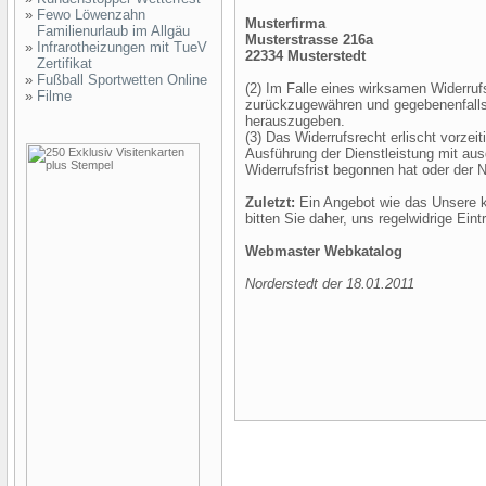
»
Fewo Löwenzahn
Musterfirma
Familienurlaub im Allgäu
Musterstrasse 216a
»
Infrarotheizungen mit TueV
22334 Musterstedt
Zertifikat
»
Fußball Sportwetten Online
(2) Im Falle eines wirksamen Widerruf
»
Filme
zurückzugewähren und gegebenenfalls
herauszugeben.
(3) Das Widerrufsrecht erlischt vorzei
Ausführung der Dienstleistung mit au
Widerrufsfrist begonnen hat oder der N
Zuletzt:
Ein Angebot wie das Unsere ka
bitten Sie daher, uns regelwidrige Ein
Webmaster Webkatalog
Norderstedt der 18.01.2011