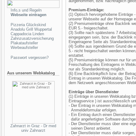
aufgenommen, bzw. nachträglich gelö
Premium-Einträge:
Info,s und Regeln
(1) Optisch hervorgehobene Einträge -
Webseite eintragen
unserer Webseite auf der Homepage ei
(2) Premiumeinträge ohne Backlink we
Pizzeria Glückskind
EUR 5.- freigeschaltet.
Anadolu Grill Wuppertal
(3) Sollte nach spätestens 7 Arbeitst
Cappadocia Linden
eingegangen sein, bzw. der Backlink n
Zahnzusatzversicherung
Eingetragene Seite als Standardeintra
Plakataufsteller
(4) Sollte aus irgendeinem Grund die
Werbeaufsteller
5.- nicht freigeschaltet werden könne
erstattet.
Passwort vergessen?
(5) Premiumeinträge können nur für 
Freischaltung des Eintragens in Webk
nur als Standardeintrag möglich.
Aus unserem Webkatalog
(6) Eine Backlinkpflich bzw. der Betra
Eintrag in unseren Webkatalog. Die Fr
dem Netzwerk angeschlossenen Webkata
Einträge über Dienstleister
(1) Einträge in unseren Webkatalog bz
Eintragservice ) ist ausschliesslich u
- Der Eintrag in unseren Webkatalog m
Anmeldeformular erfolgen.
- Ein Eintrag durch einen Dienstleister
dafür angefertigten Software durchge
- Der Dienstleister muss über eine eig
Zahnarzt in Graz - Dr med
seinen Dienst anbietet.
univ Zahnarzt
- Der Dienstleister muss dafür sorgen