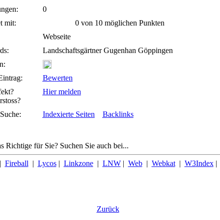
ngen:
0
 mit:
0 von 10 möglichen Punkten
Webseite
ds:
Landschaftsgärtner Gugenhan Göppingen
n:
intrag:
Bewerten
fekt?
Hier melden
rstoss?
Suche:
Indexierte Seiten
Backlinks
s Richtige für Sie? Suchen Sie auch bei...
|
Fireball
|
Lycos
|
Linkzone
|
LNW
|
Web
|
Webkat
|
W3Index
Zurück