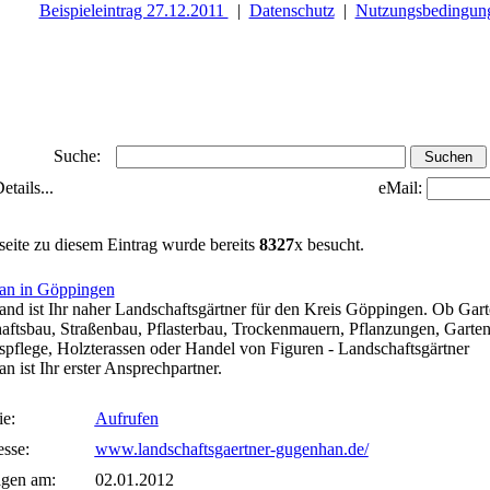
Beispieleintrag 27.12.2011
|
Datenschutz
|
Nutzungsbedingun
Suche:
tails...
eMail:
seite zu diesem Eintrag wurde bereits
8327
x besucht.
n in Göppingen
nd ist Ihr naher Landschaftsgärtner für den Kreis Göppingen. Ob Gar
aftsbau, Straßenbau, Pflasterbau, Trockenmauern, Pflanzungen, Garten
spflege, Holzterassen oder Handel von Figuren - Landschaftsgärtner
 ist Ihr erster Ansprechpartner.
ie:
Aufrufen
sse:
www.landschaftsgaertner-gugenhan.de/
agen am:
02.01.2012