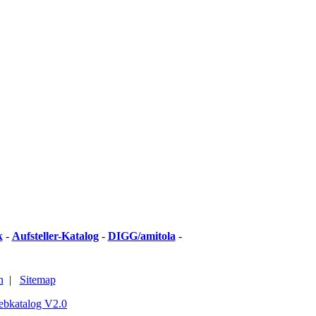
k
-
Aufsteller-Katalog
-
DIGG/amitola
-
n
|
Sitemap
ebkatalog V2.0