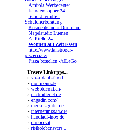
Amitola Werbecenter
Kundenstopper 24
Schuldnerhilfe -
Schuldnerberatung
Kosmetikstudio Dortmund
Nagelstudio Luenen
Aufsteller24
Wohnen auf Zeit Essen
http://www.lanstroper-
pizzeria.de/
Pizza bestellen -AlLaGo
Unsere Linktipps...
»
xn--urlaub-famil...
»
mumixam.de
»
webbluemli.ch/
»
nachhilfenet.de
»
engadin.com/
»
merkur-gmbh.de
»
internetlinks24.de/
»
handlauf-inox.de
»
dimoco.at
»
risikolebensvers...