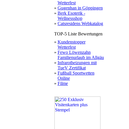
Wetterfest
»
Gugenhan in Göppingen
»
Berk Esoterik -
Wellnessshop
»
Catsresidens Webkatalog
TOP-5 Liste Bewertungen
»
Kundenstopper
Wetterfest
»
Fewo Löwenzahn
Familienurlaub im Allgäu
»
Infrarotheizungen mit
TueV Zertifikat
»
Fußball Sportwetten
Online
»
Filme