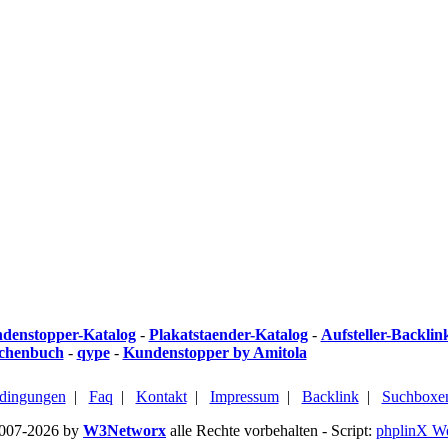
denstopper-Katalog
-
Plakatstaender-Katalog
-
Aufsteller-Backlin
chenbuch
-
qype
-
Kundenstopper by Amitola
dingungen
|
Faq
|
Kontakt
|
Impressum
|
Backlink
|
Suchboxe
2007-2026 by
W3Networx
alle Rechte vorbehalten - Script:
phplinX W