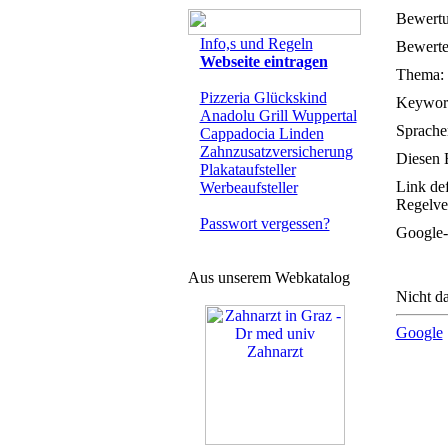
Bewertu
Info,s und Regeln
Bewertet
Webseite eintragen
Thema:
Pizzeria Glückskind
Keywor
Anadolu Grill Wuppertal
Sprache
Cappadocia Linden
Zahnzusatzversicherung
Diesen E
Plakataufsteller
Link de
Werbeaufsteller
Regelve
Passwort vergessen?
Google-
Aus unserem Webkatalog
Nicht da
Google