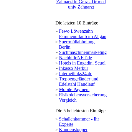
Zahnarzt in Graz - Dr med
univ Zahnarzt
Die letzten 10 Einträge
»
Fewo Löwenzahn
Familienurlaub im Allgäu
»
Sperrmüllabholung
Berlin
»
Suchmaschinenmarketing
»
NachhilfeNET.de
»
Hotels in Engadin, Scuol
»
Inkasso Merkur
»
Internetlinks24.de
»
Treppengeländer und
Edelstahl Handlauf
»
Mobile Payment
»
Risikolebensversicherung
Vergleich
Die 5 beliebtesten Einträge
»
Schallenkammer - Ihr
Experte
»
Kundenstopper