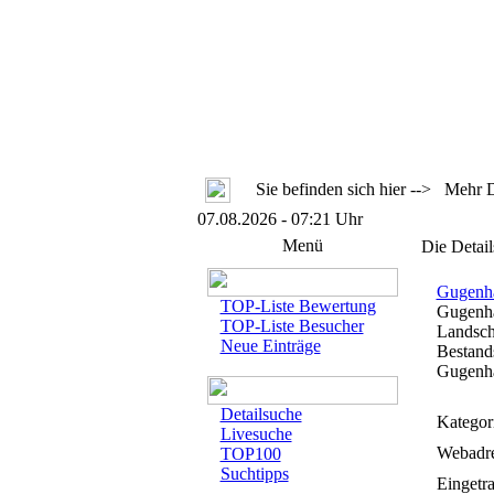
Sie befinden sich hier --> Mehr De
07.08.2026 - 07:21 Uhr
Menü
Die Detail
Gugenha
TOP-Liste Bewertung
Gugenha
TOP-Liste Besucher
Landsch
Neue Einträge
Bestand
Gugenhan
Detailsuche
Kategor
Livesuche
Webadre
TOP100
Suchtipps
Eingetr