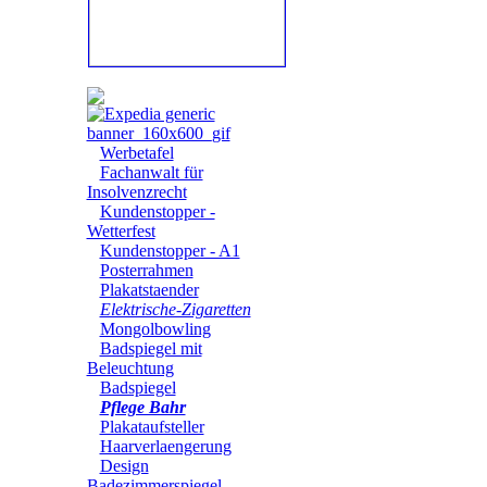
Werbetafel
Fachanwalt für
Insolvenzrecht
Kundenstopper -
Wetterfest
Kundenstopper - A1
Posterrahmen
Plakatstaender
Elektrische-Zigaretten
Mongolbowling
Badspiegel mit
Beleuchtung
Badspiegel
Pflege Bahr
Plakataufsteller
Haarverlaengerung
Design
Badezimmerspiegel