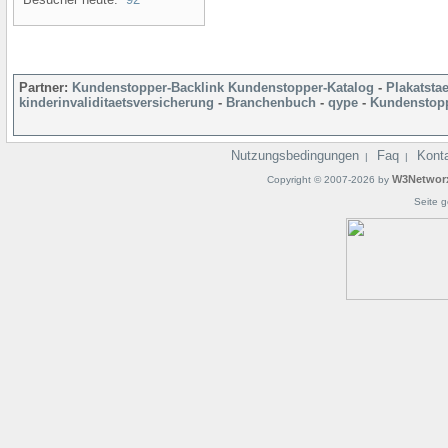
Partner:
Kundenstopper-Backlink
Kundenstopper-Katalog
-
Plakatsta
kinderinvaliditaetsversicherung
-
Branchenbuch
-
qype
-
Kundenstopp
Nutzungsbedingungen
Faq
Kont
|
|
W3Networ
Copyright © 2007-2026 by
Seite g