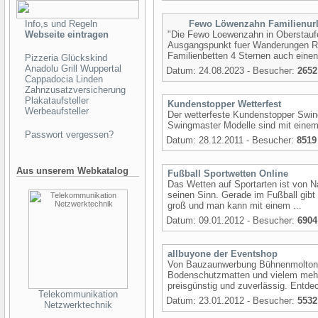
Info,s und Regeln
Fewo Löwenzahn Familienurl
Webseite eintragen
"Die Fewo Loewenzahn in Oberstaufe
Ausgangspunkt fuer Wanderungen Rad
Familienbetten 4 Sternen auch einen
Pizzeria Glückskind
Anadolu Grill Wuppertal
Datum: 24.08.2023 - Besucher:
2652
Cappadocia Linden
Zahnzusatzversicherung
Plakataufsteller
Kundenstopper Wetterfest
Werbeaufsteller
Der wetterfeste Kundenstopper Swing
Swingmaster Modelle sind mit einem
Passwort vergessen?
Datum: 28.12.2011 - Besucher:
8519
Aus unserem Webkatalog
Fußball Sportwetten Online
Das Wetten auf Sportarten ist von Na
seinen Sinn. Gerade im Fußball gibt
groß und man kann mit einem ...
Datum: 09.01.2012 - Besucher:
6904
allbuyone der Eventshop
Von Bauzaunwerbung Bühnenmolton 
Bodenschutzmatten und vielem mehr.
preisgünstig und zuverlässig. Entdec
Telekommunikation
Datum: 23.01.2012 - Besucher:
5532
Netzwerktechnik