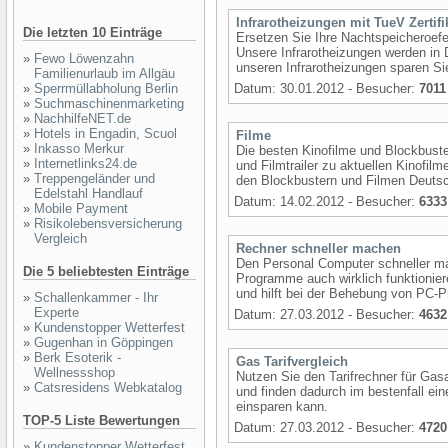
Infrarotheizungen mit TueV Zertifi
Die letzten 10 Einträge
Ersetzen Sie Ihre Nachtspeicheroefe
Unsere Infrarotheizungen werden in 
»
Fewo Löwenzahn
unseren Infrarotheizungen sparen Si
Familienurlaub im Allgäu
»
Sperrmüllabholung Berlin
Datum: 30.01.2012 - Besucher:
7011
»
Suchmaschinenmarketing
»
NachhilfeNET.de
»
Hotels in Engadin, Scuol
Filme
»
Inkasso Merkur
Die besten Kinofilme und Blockbuster
»
Internetlinks24.de
und Filmtrailer zu aktuellen Kinofil
»
Treppengeländer und
den Blockbustern und Filmen Deutsch
Edelstahl Handlauf
Datum: 14.02.2012 - Besucher:
6333
»
Mobile Payment
»
Risikolebensversicherung
Vergleich
Rechner schneller machen
Den Personal Computer schneller ma
Die 5 beliebtesten Einträge
Programme auch wirklich funktioniere
und hilft bei der Behebung von PC-
»
Schallenkammer - Ihr
Experte
Datum: 27.03.2012 - Besucher:
4632
»
Kundenstopper Wetterfest
»
Gugenhan in Göppingen
»
Berk Esoterik -
Gas Tarifvergleich
Wellnessshop
Nutzen Sie den Tarifrechner für Gas
»
Catsresidens Webkatalog
und finden dadurch im bestenfall ei
einsparen kann.
TOP-5 Liste Bewertungen
Datum: 27.03.2012 - Besucher:
4720
»
Kundenstopper Wetterfest