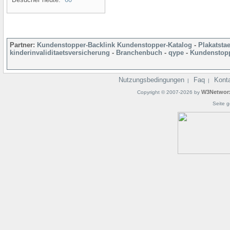
Partner:
Kundenstopper-Backlink
Kundenstopper-Katalog
-
Plakatsta
kinderinvaliditaetsversicherung
-
Branchenbuch
-
qype
-
Kundenstopp
Nutzungsbedingungen
Faq
Kont
|
|
W3Networ
Copyright © 2007-2026 by
Seite g