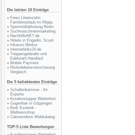
Die letzten 10 Einträge
»
Fewo Löwenzahn
Familienurlaub im Allgäu
»
Sperrmüllabholung Berlin
»
Suchmaschinenmarketing
»
NachhilfeNET.de
»
Hotels in Engadin, Scuol
»
Inkasso Merkur
»
Internetlinks24.de
»
Treppengeländer und
Edelstahl Handlauf
»
Mobile Payment
»
Risikolebensversicherung
Vergleich
Die 5 beliebtesten Einträge
»
Schallenkammer - Ihr
Experte
»
Kundenstopper Wetterfest
»
Gugenhan in Göppingen
»
Berk Esoterik -
Wellnessshop
»
Catsresidens Webkatalog
TOP-5 Liste Bewertungen
»
Kundenstopper Wetterfest