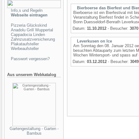
Bierboerse das Bierfest und Bier
Info,s und Regeln
Bierboerse ist ein Bierfestival mit b
Webseite eintragen
Veranstaltung Bierfest findet in S
Bonn Duesseldorf-Benrath Leverkuse
Pizzeria Glückskind
Datum:
11.10.2012
- Besucher:
3070
Anadolu Grill Wuppertal
Cappadocia Linden
Zahnzusatzversicherung
Leverkusen on Ice
Plakataufsteller
Am Sonntag den 08. Januar 2012 oeff
Werbeaufsteller
besuchten Abtauparty zum letzten Ma
Wochen Wintersport- und spass auf 
Passwort vergessen?
Datum:
03.12.2012
- Besucher:
3049
Aus unserem Webkatalog
Gartengestaltung - Garten -
Bambus