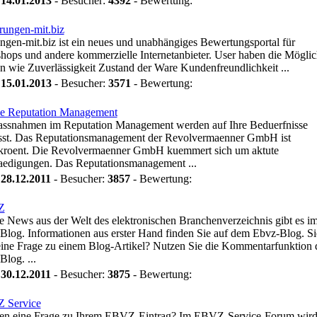
:
14.01.2013
- Besucher:
4392
- Bewertung:
rungen-mit.biz
ngen-mit.biz ist ein neues und unabhängiges Bewertungsportal für
hops und andere kommerzielle Internetanbieter. User haben die Möglic
n wie Zuverlässigkeit Zustand der Ware Kundenfreundlichkeit ...
:
15.01.2013
- Besucher:
3571
- Bewertung:
e Reputation Management
assnahmen im Reputation Management werden auf Ihre Beduerfnisse
sst. Das Reputationsmanagement der Revolvermaenner GmbH ist
ekroent. Die Revolvermaenner GmbH kuemmert sich um aktute
aedigungen. Das Reputationsmanagement ...
:
28.12.2011
- Besucher:
3857
- Bewertung:
Z
e News aus der Welt des elektronischen Branchenverzeichnis gibt es i
og. Informationen aus erster Hand finden Sie auf dem Ebvz-Blog. Si
ine Frage zu einem Blog-Artikel? Nutzen Sie die Kommentarfunktion 
log. ...
:
30.12.2011
- Besucher:
3875
- Bewertung:
 Service
ben eine Frage zu Ihrem EBVZ-Eintrag? Im EBVZ-Service-Forum wird