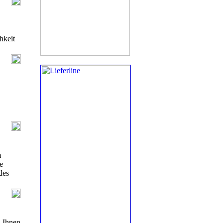
hkeit
m
e
des
 Ihnen