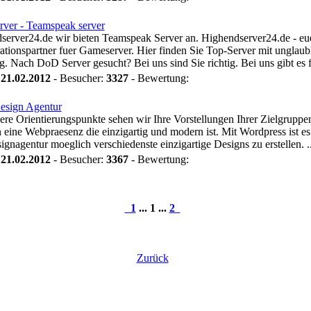
erver - Teamspeak server
server24.de wir bieten Teamspeak Server an. Highendserver24.de - eu
tionspartner fuer Gameserver. Hier finden Sie Top-Server mit unglaub
g. Nach DoD Server gesucht? Bei uns sind Sie richtig. Bei uns gibt es fu
:
21.02.2012
- Besucher:
3327
- Bewertung:
esign Agentur
ere Orientierungspunkte sehen wir Ihre Vorstellungen Ihrer Zielgruppen
n eine Webpraesenz die einzigartig und modern ist. Mit Wordpress ist es
gnagentur moeglich verschiedenste einzigartige Designs zu erstellen. ..
:
21.02.2012
- Besucher:
3367
- Bewertung:
1
... 1 ...
2
Zurück