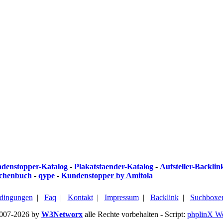
denstopper-Katalog
-
Plakatstaender-Katalog
-
Aufsteller-Backlin
chenbuch
-
qype
-
Kundenstopper by Amitola
dingungen
|
Faq
|
Kontakt
|
Impressum
|
Backlink
|
Suchboxe
2007-2026 by
W3Networx
alle Rechte vorbehalten - Script:
phplinX W