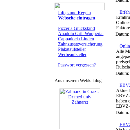
Datum
Erfah
Info,s und Regeln
Erfahru
Webseite eintragen
Onlines
Faktore
Pizzeria Glückskind
Anadolu Grill Wuppertal
Datum
Cappadocia Linden
Zahnzusatzversicherung
Onlin
Plakataufsteller
Alle M
Werbeaufsteller
angepa
preisg
Passwort vergessen?
Rufsch
Datum
Aus unserem Webkatalog
EBV
Aktuell
EBVZ-Bl
haben e
EBVZ-B
Datum
EBVZ
Sie ha