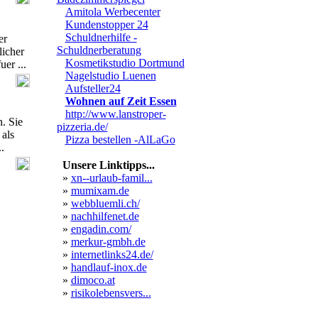
Amitola Werbecenter
Kundenstopper 24
Schuldnerhilfe -
er
Schuldnerberatung
licher
Kosmetikstudio Dortmund
er ...
Nagelstudio Luenen
Aufsteller24
Wohnen auf Zeit Essen
http://www.lanstroper-
. Sie
pizzeria.de/
 als
Pizza bestellen -AlLaGo
.
Unsere Linktipps...
»
xn--urlaub-famil...
»
mumixam.de
»
webbluemli.ch/
»
nachhilfenet.de
»
engadin.com/
»
merkur-gmbh.de
»
internetlinks24.de/
»
handlauf-inox.de
»
dimoco.at
»
risikolebensvers...