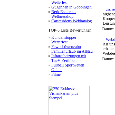
Wetterfest
»
Gugenhan in Göppingen
css s
»
Berk Esoterik -
highend
Wellnessshop
Koopera
»
Catsresidens Webkatalog
Leistun
Datum
TOP-5 Liste Bewertungen
»
Kundenstopper
Webd
Wetterfest
Als uns
»
Fewo Löwenzahn
erhalte
Familienurlaub im Allgäu
Webdesi
»
Infrarotheizungen mit
Datum
TueV Zertifikat
»
Fußball Sportwetten
Online
»
Filme