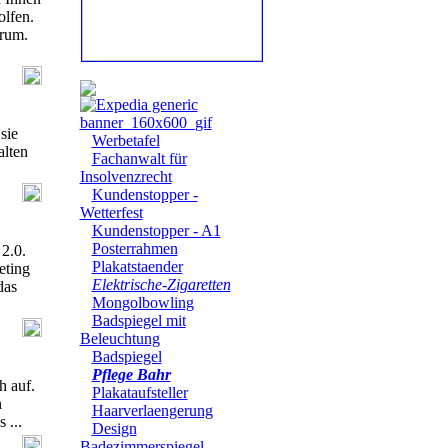
lfen.
orum.
sie
Werbetafel
alten
Fachanwalt für
Insolvenzrecht
Kundenstopper -
Wetterfest
Kundenstopper - A1
Posterrahmen
2.0.
Plakatstaender
eting
Elektrische-Zigaretten
das
Mongolbowling
Badspiegel mit
Beleuchtung
Badspiegel
Pflege Bahr
h auf.
Plakataufsteller
n
Haarverlaengerung
 ...
Design
Badezimmerspiegel