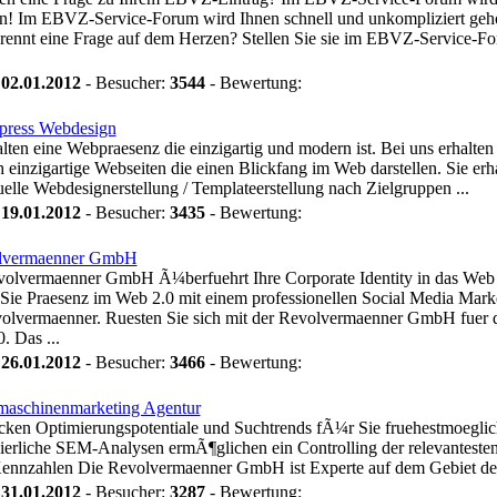
n! Im EBVZ-Service-Forum wird Ihnen schnell und unkompliziert geho
rennt eine Frage auf dem Herzen? Stellen Sie sie im EBVZ-Service-F
:
02.01.2012
- Besucher:
3544
- Bewertung:
press Webdesign
alten eine Webpraesenz die einzigartig und modern ist. Bei uns erhalten 
h einzigartige Webseiten die einen Blickfang im Web darstellen. Sie erh
uelle Webdesignerstellung / Templateerstellung nach Zielgruppen ...
:
19.01.2012
- Besucher:
3435
- Bewertung:
lvermaenner GmbH
olvermaenner GmbH Ã¼berfuehrt Ihre Corporate Identity in das Web 
Sie Praesenz im Web 2.0 mit einem professionellen Social Media Mark
olvermaenner. Ruesten Sie sich mit der Revolvermaenner GmbH fuer 
. Das ...
:
26.01.2012
- Besucher:
3466
- Bewertung:
aschinenmarketing Agentur
ken Optimierungspotentiale und Suchtrends fÃ¼r Sie fruehestmoeglic
erliche SEM-Analysen ermÃ¶glichen ein Controlling der relevanteste
nnzahlen Die Revolvermaenner GmbH ist Experte auf dem Gebiet des
:
31.01.2012
- Besucher:
3287
- Bewertung: