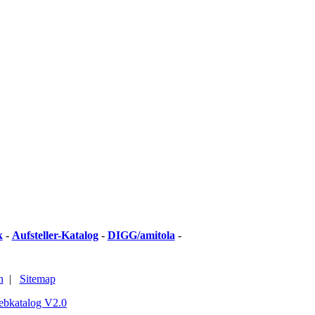
k
-
Aufsteller-Katalog
-
DIGG/amitola
-
n
|
Sitemap
ebkatalog V2.0