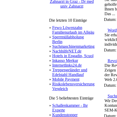
Zahnarzt in Graz - Dr med
geholfe
univ Zahnarzt
Ihnen b
Das ...
Datum
Die letzten 10 Einträge
»
Fewo Löwenzahn
Word
Familienurlaub im Allgäu
Sie erh
»
Sperrmüllabholung
wirklic
Berlin
individ
»
Suchmaschinenmarketing
Datum
»
NachhilfeNET.de
»
Hotels in Engadin, Scuol
»
Inkasso Merkur
Revo
»
Internetlinks24.de
Die Rev
»
Treppengeländer und
Zeigen 
Edelstahl Handlauf
der Rev
»
Mobile Payment
Web 2.0
»
Risikolebensversicherung
Datum
Vergleich
Suchm
Die 5 beliebtesten Einträge
Wir Dec
»
Schallenkammer - Ihr
Kontuni
Experte
SEM-Ke
»
Kundenstopper
Datum