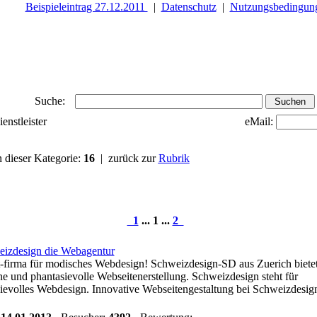
Beispieleintrag 27.12.2011
|
Datenschutz
|
Nutzungsbedingun
Suche:
ienstleister
eMail:
n dieser Kategorie:
16
| zurück zur
Rubrik
1
... 1 ...
2
izdesign die Webagentur
t-firma für modisches Webdesign! Schweizdesign-SD aus Zuerich biete
ne und phantasievolle Webseitenerstellung. Schweizdesign steht für
ievolles Webdesign. Innovative Webseitengestaltung bei Schweizdesig