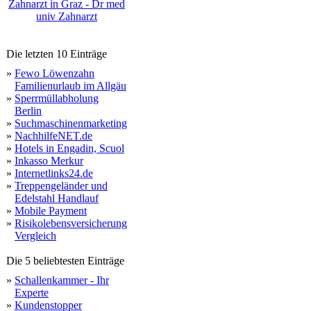
Zahnarzt in Graz - Dr med
univ Zahnarzt
Die letzten 10 Einträge
»
Fewo Löwenzahn
Familienurlaub im Allgäu
»
Sperrmüllabholung
Berlin
»
Suchmaschinenmarketing
»
NachhilfeNET.de
»
Hotels in Engadin, Scuol
»
Inkasso Merkur
»
Internetlinks24.de
»
Treppengeländer und
Edelstahl Handlauf
»
Mobile Payment
»
Risikolebensversicherung
Vergleich
Die 5 beliebtesten Einträge
»
Schallenkammer - Ihr
Experte
»
Kundenstopper