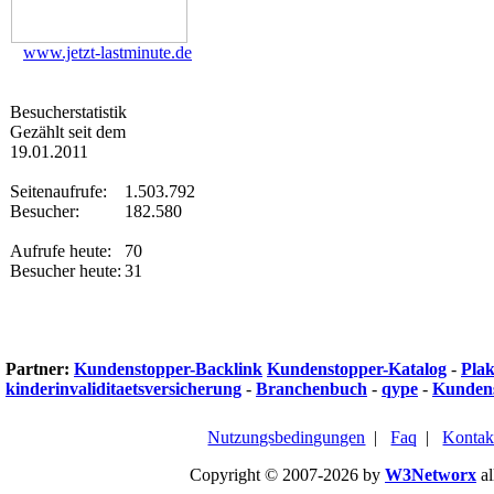
www.jetzt-lastminute.de
Besucherstatistik
Gezählt seit dem
19.01.2011
Seitenaufrufe:
1.503.792
Besucher:
182.580
Aufrufe heute:
70
Besucher heute:
31
Partner:
Kundenstopper-Backlink
Kundenstopper-Katalog
-
Plak
kinderinvaliditaetsversicherung
-
Branchenbuch
-
qype
-
Kundens
Nutzungsbedingungen
|
Faq
|
Kontak
Copyright © 2007-2026 by
W3Networx
al