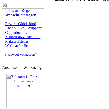
Datum:
22.05.2012
- Besucher:
424
Info,s und Regeln
Webseite eintragen
Pizzeria Glückskind
Anadolu Grill Wuppertal
Cappadocia Linden
Zahnzusatzversicherung
Plakataufsteller
Werbeaufsteller
Passwort vergessen?
Aus unserem Webkatalog