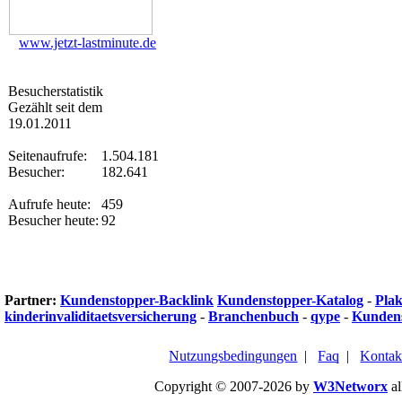
www.jetzt-lastminute.de
Besucherstatistik
Gezählt seit dem
19.01.2011
Seitenaufrufe:
1.504.181
Besucher:
182.641
Aufrufe heute:
459
Besucher heute:
92
Partner:
Kundenstopper-Backlink
Kundenstopper-Katalog
-
Plak
kinderinvaliditaetsversicherung
-
Branchenbuch
-
qype
-
Kundens
Nutzungsbedingungen
|
Faq
|
Kontak
Copyright © 2007-2026 by
W3Networx
al