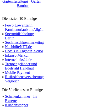
Gartengestaltung - Garten -
Bambus
Die letzten 10 Einträge
»
Fewo Löwenzahn
Familienurlaub im Allgäu
»
Sperrmüllabholung
Berlin
»
Suchmaschinenmarketing
»
NachhilfeNET.de
»
Hotels in Engadin, Scuol
»
Inkasso Merkur
»
Internetlinks24.de
»
Treppengeländer und
Edelstahl Handlauf
»
Mobile Payment
»
Risikolebensversicherung
Vergleich
Die 5 beliebtesten Einträge
»
Schallenkammer - Ihr
Experte
»
Kundenstopper